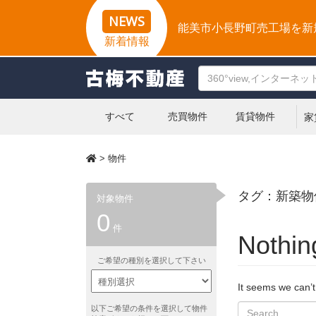
NEWS
能美市小長野町売工場を新
新着情報
すべて
売買物件
賃貸物件
家
>
物件
タグ：新築物
対象物件
0
件
Nothin
ご希望の種別を選択して下さい
It seems we can’t
S
以下ご希望の条件を選択して物件