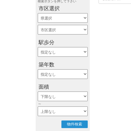
検索ボタンを押して下さい
e
市区選択
a
r
c
h
f
o
駅歩分
r
築年数
面積
～