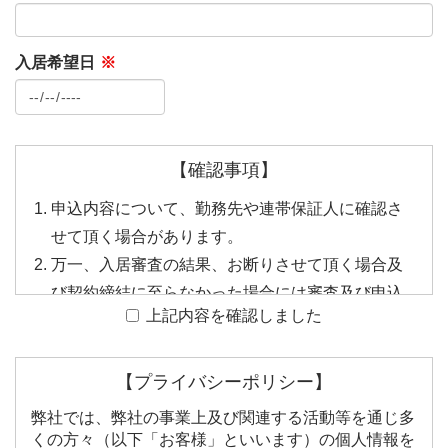
入居希望日
※
【確認事項】
申込内容について、勤務先や連帯保証人に確認さ
せて頂く場合があります。
万一、入居審査の結果、お断りさせて頂く場合及
び契約締結に至らなかった場合には審査及び申込
上記内容を確認しました
内容や理由等を開示することはできません。
申込内容が事実と相違することが判明した場合、
申込をお断りさせて頂く場合及び契約を解除する
【プライバシーポリシー】
ことがあります。
弊社では、弊社の事業上及び関連する活動等を通じ多
申込人及び入居者並びに連帯保証人は、反社会的
くの方々（以下「お客様」といいます）の個人情報を