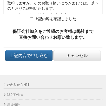
な団体（暴力団や過激な政治活動集団等）の構成
取得しますが、そのお取り扱いにつきましては、以下
のとおりご説明いたします。
員や関係者でないことを誓約し、貸主の審査の結
弊社の個人情報保護基本方針について
果お断りされた場合においても異議申立てを行わ
上記内容を確認しました
ないこと。
１. 利用目的の明確化
保証会社加入をご希望のお客様は弊社まで
弊社は、個人情報をご提供いただく場合、その利用目
直接お問い合わせお願い致します。
的を明確にし、同目的の範囲内でのみ使用いたしま
す。
２. 第三者への提供の制限
上記内容で申し込む
キャンセル
弊社は、ご提供いただいた個人情報については、契約
の責任を果たすためならびにその他正当な理由のある
ときを除き、ご承認いただいた以外の第三者には提供
いたしません。
３. 厳重かつ適正な管理
こだわりから探す
弊社は、個人情報への外部からの不当なアクセス、個
360度View
人情報の紛失・破壊・改ざん・漏えいなどの危険を防
止するためのセキュリティ対策を実施し、個人情報を
注目物件