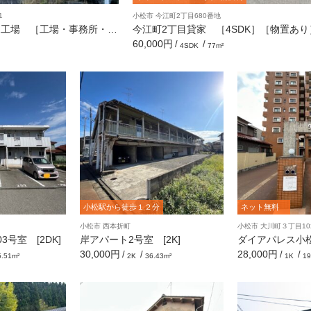
1
小松市 今江町2丁目680番地
売工場 ［工場・事務所・居
今江町2丁目貸家 ［4SDK］［物置あり
60,000円
/
/
4SDK
77m²
小松駅から徒歩１２分
ネット無料
小松市 西本折町
小松市 大川町３丁目102
号室 [2DK]
岸アパート2号室 [2K]
ダイアパレス小松2
30,000円
28,000円
/
/
/
/
5.51m²
2K
36.43m²
1K
19