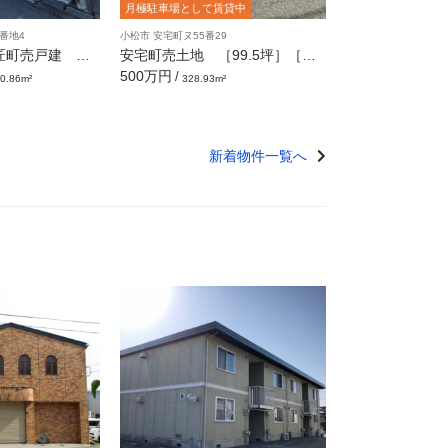
月極駐車場として賃貸中
番地4
小松市 安宅町ヌ55番29
匠町売戸建 ［5
安宅町売土地 ［99.5坪］［月
極駐車場として賃貸中］
500万円
/
0.86m²
328.93m²
新着物件一覧へ