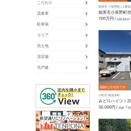
宅
寺
フ
こだわり
ン
能美市 小長野町ニ1番地
駅
4
リ
能美市小長野町
S
ー
貸倉庫
ア
宅］
D
レ
700万円
加
/
228.62m²
パ
K
ン
賀
駐車場
ー
ト
温
ト
泉
5
能
エリア
駅
D
イ
美
K
ン
市
売土地
タ
明
ー
峰
1
白
貸店舗
ネ
駅
K
山
ッ
市
売戸建
ト
小
2
無
舞
D
加
料
子
K
賀
閑静な住宅街です
駅
市
小
1
小松市 南浅井町
松
能
L
小
みどりハイツⅠ203
大
美
D
松
30,000円
/
/
2DK
3
学
根
K
市
上
注
駅
2
目
K
物