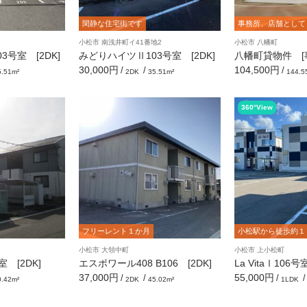
閑静な住宅街です
事務所、店舗として
小松市 南浅井町イ41番地2
小松市 八幡町
号室 [2DK]
みどりハイツⅡ103号室 [2DK]
八幡町貸物件 [事
30,000円
104,500円
/
/
/
5.51m²
2DK
35.51m²
144.5
360°View
フリーレント１か月
小松駅から徒歩約１
小松市 大領中町
小松市 上小松町
 [2DK]
エスポワール408 B106 [2DK]
La VitaⅠ106号
37,000円
55,000円
/
/
/
/
0.42m²
2DK
45.02m²
1LDK