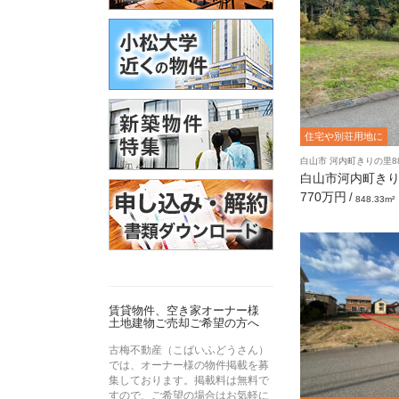
粟
件
津
2
駅
L
3
D
6
小
K
0
松
度
駅
Vi
e
住宅や別荘用地に
w
白山市 河内町きりの里8
白山市河内町き
地 ［256.61坪
770万円
/
848.33m²
賃貸物件、空き家オーナー様
土地建物ご売却ご希望の方へ
古梅不動産（こばいふどうさん）
では、オーナー様の物件掲載を募
集しております。掲載料は無料で
すので、ご希望の場合はお気軽に