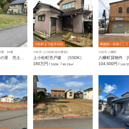
小松駅まで徒歩12分
事務所、店舗として
8番、89番
小松市 上小松町戊32番地2
小松市 八幡町
りの里 売土
上小松町売戸建 ［5SDK］
八幡町貸物件 [事
］
180万円
104,500円
/
/
/
5SDK
99.33m²
144.5