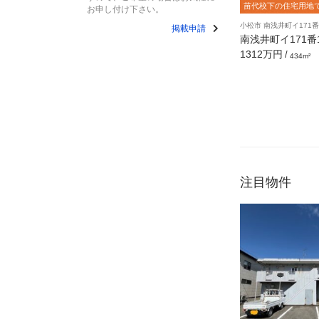
苗代校下の住宅用地
お申し付け下さい。
小松市 南浅井町イ171番
掲載申請
南浅井町イ171番
1.28坪]
1312万円
/
434m²
注目物件