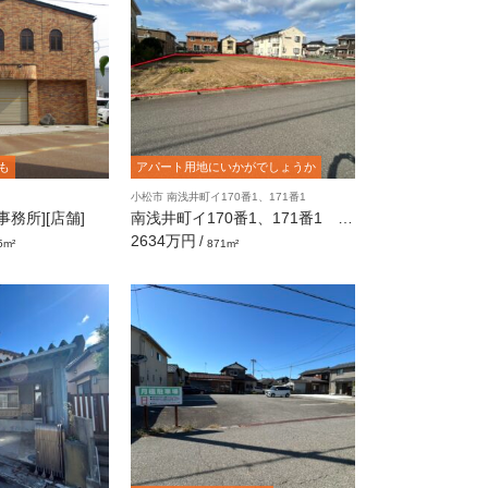
も
アパート用地にいかがでしょうか
小松市 南浅井町イ170番1、171番1
務所][店舗]
南浅井町イ170番1、171番1 売
土地 [263.47坪]
2634万円
/
5m²
871m²