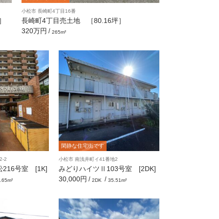
小松市 長崎町4丁目16番
］
長崎町4丁目売土地 ［80.16坪］
320万円
/
265m²
閑静な住宅街です
-2
小松市 南浅井町イ41番地2
16号室 [1K]
みどりハイツⅡ103号室 [2DK]
30,000円
/
/
.65m²
2DK
35.51m²