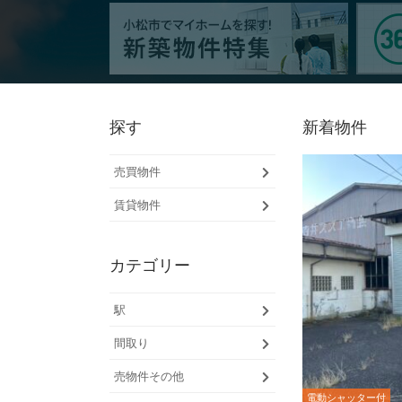
探す
新着物件
売物
売買物件
件そ
の他
事
賃貸物件
業
用
売工
物
場・
カテゴリー
件
倉庫
貸
売土
鶴
駅
家
地
来
駅
5
間取り
マ
売戸
S
ン
建中
D
大
売物件その他
シ
古住
K
聖
電動シャッター付
ョ