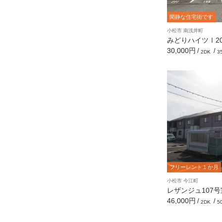
閑静な住宅街です
小松市 南浅井町
みどりハイツⅠ203
30,000円
/
/
2DK
3
フリーレント１か月
小松市 今江町
レザンジュ107号室
46,000円
/
/
2DK
5