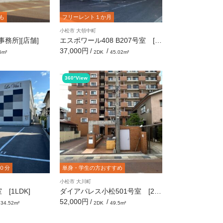
も
フリーレント１か月
小松市 大領中町
務所][店舗]
エスポワール408 B207号室 [2
DK]
37,000円
/
/
5m²
2DK
45.02m²
360°View
０分
単身・学生の方おすすめ
小松市 大川町
室 [1LDK]
ダイアパレス小松501号室 [2D
K]
52,000円
/
/
34.52m²
2DK
49.5m²