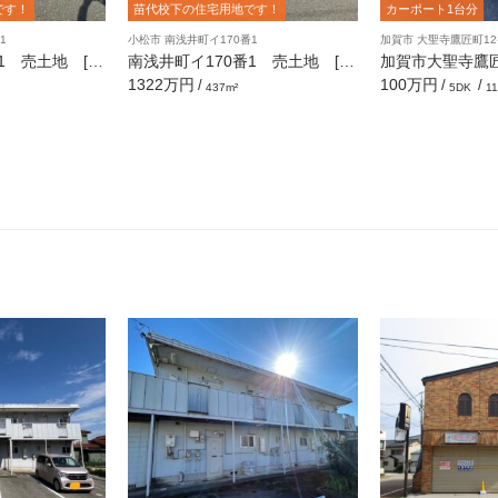
です！
苗代校下の住宅用地です！
カーポート1台分
1
小松市 南浅井町イ170番1
加賀市 大聖寺鷹匠町12
1 売土地 [13
南浅井町イ170番1 売土地 [13
加賀市大聖寺鷹
2.19坪]
DK］
1322万円
100万円
/
/
/
437m²
5DK
11