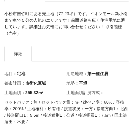
小松市吉竹町にある売土地（77.23坪）です。イオンモール新小松
まで車で５分の人気のエリアです！前面道路も広く住宅用地に適
しています。詳細はお気軽にお問い合わせください！ 取引態様
（売主）
詳細
地目
：宅地
用途地域
：第一種住居
都市計画
：市街化区域
地勢
：平坦
土地面積
：255.32m²
土地面積計測方式
：
セットバック：無 / セットバック量：m² / 建ぺい率：60% / 容積
率：200% / 土地権利：所有権 / 接道状況：一方 / 接道方向1：北西
/ 接道間口1：5.5m / 接道種別1：公道 / 接道幅員1：7.6m / 国土法
届出：不要 /