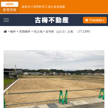
NEWS
能美市小長野町売工場を新規掲載
新着情報
Translate »
T
o
g
>
物件
>
売買物件
>
売土地
>
吉竹町（お1-2）土地 ［77.23坪］
g
l
e
n
a
v
i
g
a
t
i
o
n