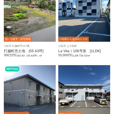
第一小校下 住宅用地
小松駅から徒歩約１０分
小松市 打越町甲107番
小松市 上小松町
打越町売土地 [55.63坪]
La VitaⅠ106号室 [1LDK]
/
/
/
300万円
55,000円
183.93（55.63坪）m²
1LDK
34.52m²
360°View