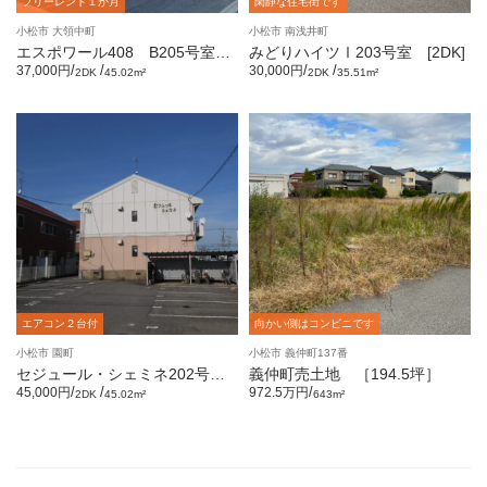
フリーレント１か月
閑静な住宅街です
小松市 大領中町
小松市 南浅井町
エスポワール408 B205号室
みどりハイツⅠ203号室 [2DK]
[2DK]
/
/
/
/
37,000円
30,000円
2DK
45.02m²
2DK
35.51m²
エアコン２台付
向かい側はコンビニです
小松市 園町
小松市 義仲町137番
セジュール・シェミネ202号
義仲町売土地 ［194.5坪］
室 [2DK]
/
/
/
45,000円
972.5万円
2DK
45.02m²
643m²