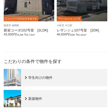
ファミリーの方おすすめです
フリーレント１か月
能美市 福岡町
小松市 今江町
新栄コーポ102号室 [2LDK]
レザンジュ107号室 [2DK]
/
/
/
/
45,000円
46,000円
2LDK
53.72m²
2DK
50.42m²
こだわりの条件で物件を探す
学生向けの物件
新築物件