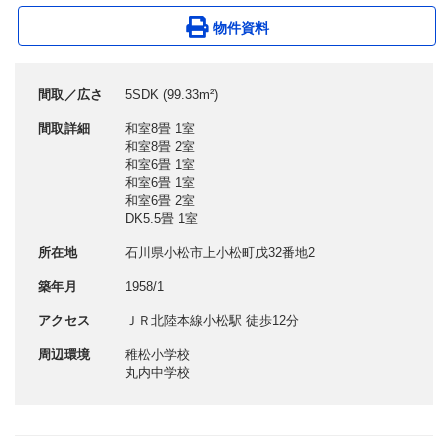
物件資料
間取／広さ
5SDK (99.33m²)
間取詳細
和室8畳 1室
和室8畳 2室
和室6畳 1室
和室6畳 1室
和室6畳 2室
DK5.5畳 1室
所在地
石川県小松市上小松町戊32番地2
築年月
1958/1
アクセス
ＪＲ北陸本線小松駅 徒歩12分
周辺環境
稚松小学校
丸内中学校