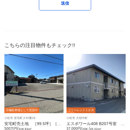
こちらの注目物件もチェック!!
月極駐車場として賃貸中
フリーレント１か月
小松市 安宅町ヌ55番29
小松市 大領中町
安宅町売土地 ［99.5坪］［月
エスポワール408 B207号室 [2
極駐車場として賃貸中］
DK]
/
/
/
500万円
37,000円
328.93m²
2DK
45.02m²