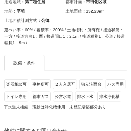
用途地域
：第二種住居
都市計画
：市街化区域
地勢
：平坦
土地面積
：132.23m²
土地面積計測方式
：公簿
建ぺい率：60% / 容積率：200% / 土地権利：所有権 / 接道状況：
一方 / 接道方向1：西 / 接道間口1：2.1m / 接道種別1：公道 / 接道
幅員1：9m /
設備・条件
楽器相談可
事務所可
２人入居可
独立洗面台
バス専用
トイレ専用
都市ガス
公営水道
排水下水
排水浄化槽
下水道未接続 現状は浄化槽使用 未登記増築部分あり
物件に関するお問い合わせ