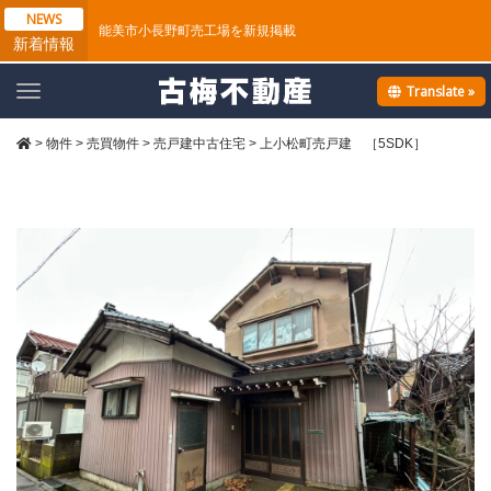
NEWS
能美市小長野町売工場を新規掲載
新着情報
Translate »
T
o
g
>
物件
>
売買物件
>
売戸建中古住宅
>
上小松町売戸建 ［5SDK］
g
l
e
n
a
v
i
g
a
t
i
o
n