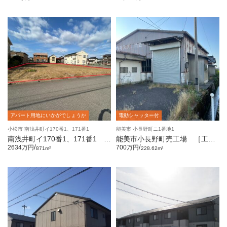
アパート用地にいかがでしょうか
電動シャッター付
小松市 南浅井町イ170番1、171番1
能美市 小長野町ニ1番地1
南浅井町イ170番1、171番1 売
能美市小長野町売工場 ［工
土地 [263.47坪]
場・事務所・居宅］
/
/
2634万円
700万円
871m²
228.62m²